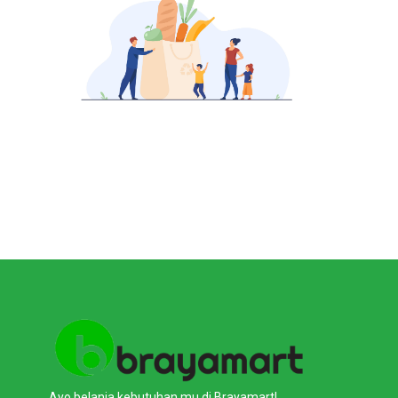
Ayo belanja kebutuhan mu di Brayamart!