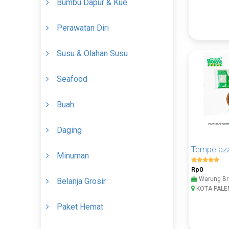
Bumbu Dapur & Kue
Perawatan Diri
Susu & Olahan Susu
Seafood
Buah
Daging
Tempe aza
Minuman
Rp0
Warung Br
Belanja Grosir
KOTA PAL
Paket Hemat